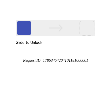
ZHEJIANG 1st HYDRO
招标采购
招标公告
澄清公告
关于上峰ZETH水泥有限公司3200td熟料水泥生产线低压变频器、软启动器设备项目的答疑
2026-04-23
上峰ZETH水泥有限公司3200td熟料水泥生产线生产区和总降0.4KV低压柜项目技术澄清
2026-04-13