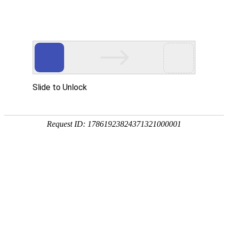
ZHEJIANG 1st HYDRO
全 部
水利枢纽
水库大坝
电站
围海造地
隧洞
城市防洪
返回